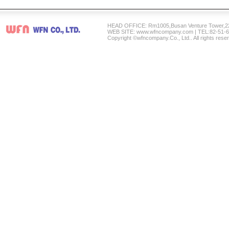
HEAD OFFICE: Rm1005,Busan Venture Tower,2
WEB SITE: www.wfncompany.com | TEL:82-51-6
Copyright ©wfncompany.Co., Ltd.. All rights rese